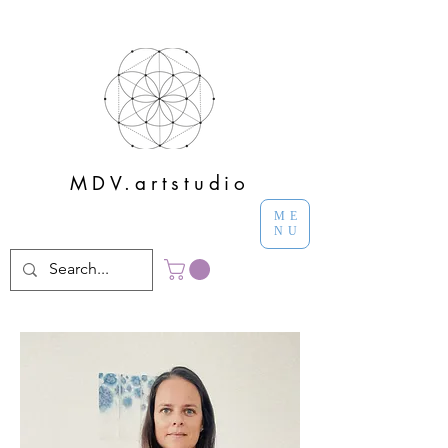
MDV.artstudio
ME
NU