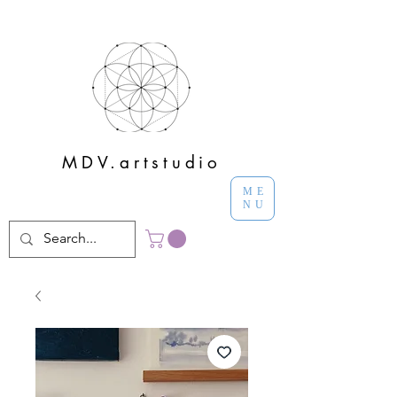
MDV.artstudio
ME
NU