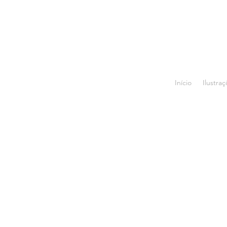
Início
Ilustra
T