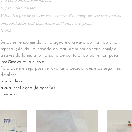
The correlation is with the sea.
My soul and the sea.
Water is my element. I am from the sea. It's beauty, the rawness and the
unpredictability best describes what I want to express."
Maria
Se quiser encomendar uma aguarela alusiva ao mar, ou uma
reprodução de um cenário de mar, entre em contato comigo
através do formulário na zona de contato, ou por email para
info@mdvartstudio.com
Para que me seja possível avaliar o pedido, deixe os seguintes
detalhes:
a sua ideia
a sua inspiração (fotografia)
tamanho