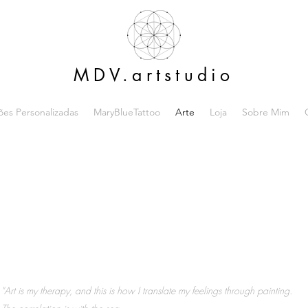
MDV.artstudio
ções Personalizadas
MaryBlueTattoo
Arte
Loja
Sobre Mim
he Soul of the S
"Art is my therapy, and this is how I translate my feelings through painting.