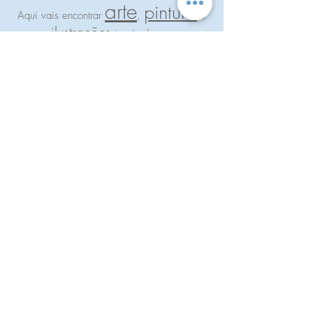
arte
pintura
Aqui vais encontrar
,
e
ilustrações
inspiradas na
natureza
feminismo
, no
,
crianças
maternidade
na
e nas
.
emoções
cores
Exploro as
e as
através da arte.
E procuro sempre transmitir uma
mensagem
através da pintura ou do
desenho.
Desafio-te a observá-los com o
coração
.
Art from the
heart