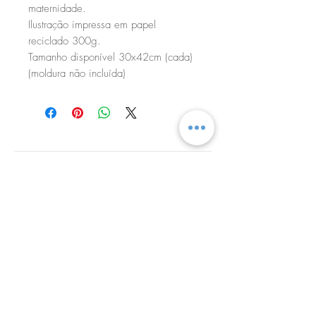
maternidade.
Ilustração impressa em papel
reciclado 300g.
Tamanho disponível 30x42cm (cada)
(moldura não incluída)
Ilustrações
Facebook
Personalizadas
Instagram
Maryblue Tattoo
Arte
Loja
Sobre
Contacto