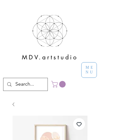
MDV.artstudio
ME
NU