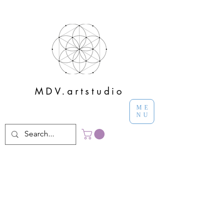
MDV.artstudio
ME
NU
Um Lugar do
Coração
Sabes aqueles lugares que nunca